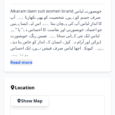
Alkaram lawn suit women brand خوبصورت لباس 
صرف جسم کو نہیں، شخصیت کو بھی نکھارتا ہے۔ آپ 
کا اندازِ لباس آپ کی پہچان بنتا ہے، اس لیے ایسا پہنیں 
جو اعتماد، خوبصورتی اور نفاست کا احساس دے” یا “ہر 
لباس ایک نئی کہانی سناتا ہے۔ نفیس رنگ، خوبصورت 
ڈیزائن اور آرام دہ کپڑے انسان کے انداز کو خاص بنا دیتے 
ہیں۔ کیونکہ اچھا لباس صرف فیشن نہیں، ایک احساس 
ہوتا ہے۔
Read more
Location
Show Map