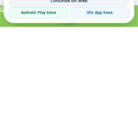
Continue on Web
Android: Play Store
iOS: App Store
Verified Sellers
Secure Chat
Safe Trading
About
Popular
Business
About Us
Cars
Post Ad
How it Works
Property
Business Directory
Privacy Policy
Mobiles
Promote Your Ad
Terms & Conditions
Jobs
Featured Packages
Safety Tips
Services
Advertising Options