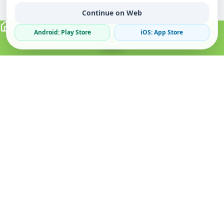
Continue on Web
Android: Play Store
iOS: App Store
Verified Sellers
Secure Chat
Safe Trading
About
Popular
Business
About Us
Cars
Post Ad
How it Works
Property
Business Directory
Privacy Policy
Mobiles
Promote Your Ad
Terms & Conditions
Jobs
Featured Packages