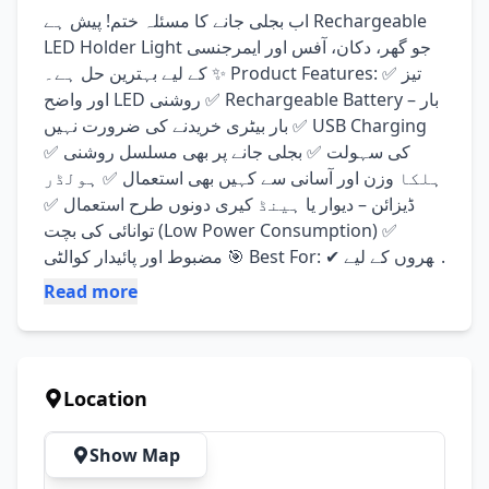
اب بجلی جانے کا مسئلہ ختم! پیش ہے Rechargeable 
LED Holder Light جو گھر، دکان، آفس اور ایمرجنسی 
کے لیے بہترین حل ہے۔ ✨ Product Features: ✅ تیز 
اور واضح LED روشنی ✅ Rechargeable Battery – بار 
بار بیٹری خریدنے کی ضرورت نہیں ✅ USB Charging 
کی سہولت ✅ بجلی جانے پر بھی مسلسل روشنی ✅ 
ہلکا وزن اور آسانی سے کہیں بھی استعمال ✅ ہولڈر 
ڈیزائن – دیوار یا ہینڈ کیری دونوں طرح استعمال ✅ 
توانائی کی بچت (Low Power Consumption) ✅ 
مضبوط اور پائیدار کوالٹی 🎯 Best For: ✔ گھروں کے لیے 
✔ دکانوں اور دفاتر کے لیے ✔ لوڈشیڈنگ کے دوران ✔ 
Read more
کیمپنگ اور آؤٹ ڈور استعمال 📦 Bulk Quantity 
Available ری سیلرز اور ہول سیلرز کے لیے بہترین 
موقع۔ 💰 خاص مناسب قیمت 🚚 Delivery Available 
all over Pakistan
Location
Show Map